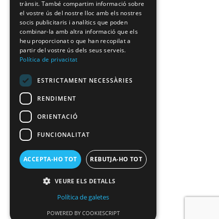
trànsit. També compartim informació sobre
el vostre ús del nostre lloc amb els nostres
socis publicitaris i analítics que poden
combinar-la amb altra informació que els
heu proporcionat o que han recopilat a
partir del vostre ús dels seus serveis.
Política de privacitat
ESTRICTAMENT NECESSÀRIES
RENDIMENT
ORIENTACIÓ
FUNCIONALITAT
ACCEPTA-HO TOT
REBUTJA-HO TOT
VEURE ELS DETALLS
Política de galetes
POWERED BY COOKIESCRIPT