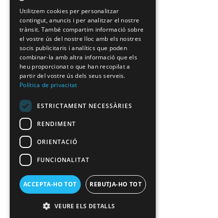
Utilitzem cookies per personalitzar
contingut, anuncis i per analitzar el nostre
trànsit. També compartim informació sobre
el vostre ús del nostre lloc amb els nostres
socis publicitaris i analítics que poden
combinar-la amb altra informació que els
heu proporcionat o que han recopilat a
partir del vostre ús dels seus serveis.
Política de privacitat
ESTRICTAMENT NECESSÀRIES
RENDIMENT
ORIENTACIÓ
FUNCIONALITAT
ACCEPTA-HO TOT
REBUTJA-HO TOT
VEURE ELS DETALLS