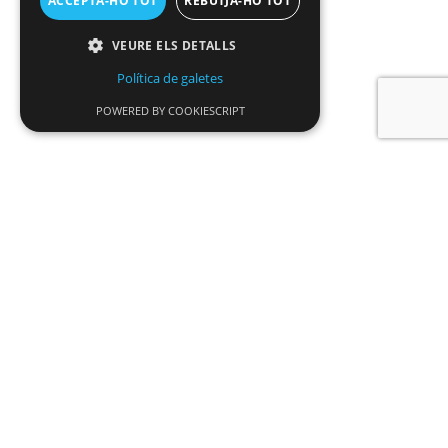
ACCEPTA-HO TOT
REBUTJA-HO TOT
VEURE ELS DETALLS
Política de galetes
POWERED BY COOKIESCRIPT
Noticias
La SDADV abre una nueva convocatoria de
subvenciones para impulsar la
investigación interdisciplinaria y las
residencias artísticas