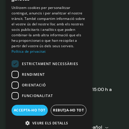
Portal de transparencia
Utilitzem cookies per personalitzar
Legislación
contingut, anuncis i per analitzar el nostre
trànsit. També compartim informació sobre
Normativa interna
el vostre ús del nostre lloc amb els nostres
Gobernanza
socis publicitaris i analítics que poden
combinar-la amb altra informació que els
Aviso legal
heu proporcionat o que han recopilat a
Política de privacidad
partir del vostre ús dels seus serveis.
Política de privacitat
Contacta
con nosotros
ESTRICTAMENT NECESSÀRIES
RENDIMENT
Teléfono:
+ 376 828692
E-mail:
sdadv@sdadv.ad
ORIENTACIÓ
Lunes a viernes de 8:30 h a 13:30 h — 15:00 h a
17:00 h
FUNCIONALITAT
Contacto comercial
ACCEPTA-HO TOT
REBUTJA-HO TOT
+376 328677
VEURE ELS DETALLS
Español