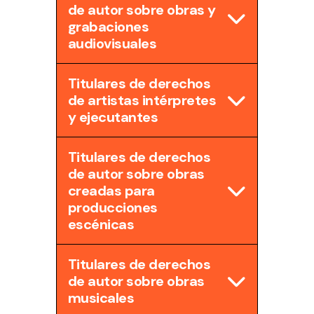
de autor sobre obras y
grabaciones
audiovisuales
Titulares de derechos
de artistas intérpretes
y ejecutantes
Titulares de derechos
de autor sobre obras
creadas para
producciones
escénicas
Titulares de derechos
de autor sobre obras
musicales