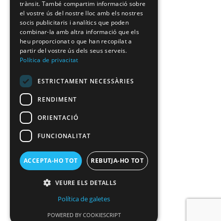
trànsit. També compartim informació sobre
el vostre ús del nostre lloc amb els nostres
socis publicitaris i analítics que poden
combinar-la amb altra informació que els
heu proporcionat o que han recopilat a
partir del vostre ús dels seus serveis.
Política de privacitat
ESTRICTAMENT NECESSÀRIES
RENDIMENT
ORIENTACIÓ
FUNCIONALITAT
ACCEPTA-HO TOT
REBUTJA-HO TOT
VEURE ELS DETALLS
Política de galetes
POWERED BY COOKIESCRIPT