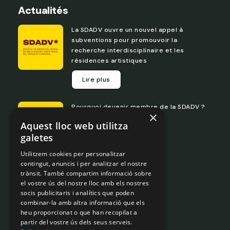
Actualités
La SDADV ouvre un nouvel appel à
subventions pour promouvoir la
recherche interdisciplinaire et les
résidences artistiques
Lire plus
Pourquoi devenir membre de la SDADV ?
×
Aquest lloc web utilitza
Lire plus
galetes
Utilitzem cookies per personalitzar
Portail de transparence
contingut, anuncis i per analitzar el nostre
trànsit. També compartim informació sobre
el vostre ús del nostre lloc amb els nostres
Législation
socis publicitaris i analítics que poden
Règlementation interne
combinar-la amb altra informació que els
Gouvernance
heu proporcionat o que han recopilat a
partir del vostre ús dels seus serveis.
Mentions légales