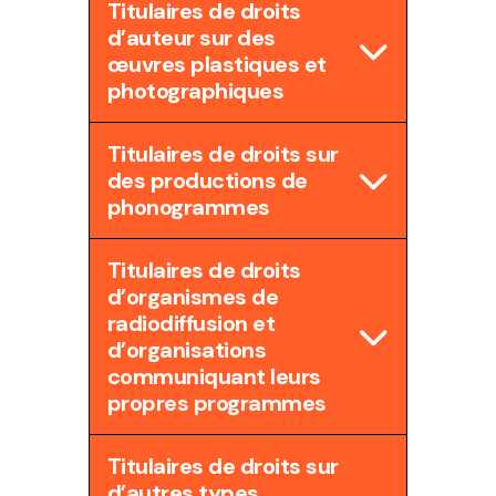
Titulaires de droits
d’auteur sur des
œuvres plastiques et
photographiques
Titulaires de droits sur
des productions de
phonogrammes
Titulaires de droits
d’organismes de
radiodiffusion et
d’organisations
communiquant leurs
propres programmes
Titulaires de droits sur
d’autres types