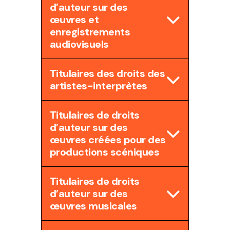
d’auteur sur des
œuvres et
enregistrements
audiovisuels
Titulaires des droits des
artistes-interprètes
Titulaires de droits
d’auteur sur des
œuvres créées pour des
productions scéniques
Titulaires de droits
d’auteur sur des
œuvres musicales