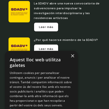
La SDADV abre una nueva convocatoria de
subvenciones para impulsar la
investigación interdisciplinaria y las
residencias artísticas
Leer más
¿Por qué hacerse miembro de la SDADV?
Leer más
×
Aquest lloc web utilitza
galetes
Portal de transparencia
Utilitzem cookies per personalitzar
Legislación
contingut, anuncis i per analitzar el nostre
trànsit. També compartim informació sobre
Normativa interna
el vostre ús del nostre lloc amb els nostres
Gobernanza
socis publicitaris i analítics que poden
combinar-la amb altra informació que els
Aviso legal
heu proporcionat o que han recopilat a
Política de privacidad
partir del vostre ús dels seus serveis.