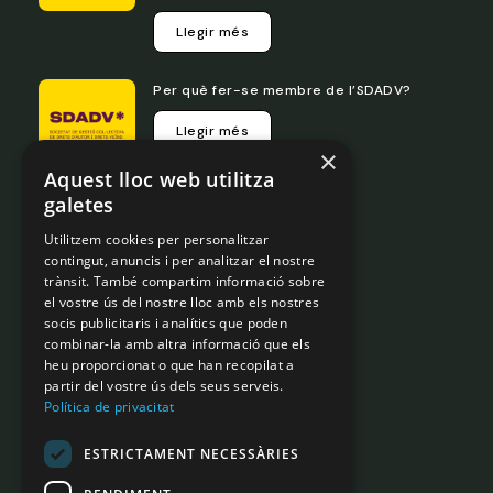
Llegir més
Per què fer-se membre de l’SDADV?
Llegir més
×
Aquest lloc web utilitza
galetes
Portal de transparència
Utilitzem cookies per personalitzar
Legislació
contingut, anuncis i per analitzar el nostre
trànsit. També compartim informació sobre
Normativa Interna
el vostre ús del nostre lloc amb els nostres
Governança
socis publicitaris i analítics que poden
combinar-la amb altra informació que els
Avís Legal
heu proporcionat o que han recopilat a
Política de privadesa
partir del vostre ús dels seus serveis.
Política de privacitat
Contacta
amb nosaltres
ESTRICTAMENT NECESSÀRIES