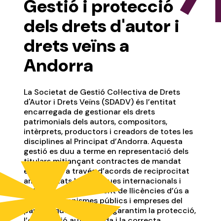
Gestió i protecció
dels drets d'autor i
drets veïns a
Andorra
La Societat de Gestió Col·lectiva de Drets
d'Autor i Drets Veïns (SDADV) és l’entitat
encarregada de gestionar els drets
patrimonials dels autors, compositors,
intèrprets, productors i creadors de totes les
disciplines al Principat d’Andorra. Aquesta
gestió es duu a terme en representació dels
titulars mitjançant contractes de mandat
específics, a través d’acords de reciprocitat
amb entitats homòlogues internacionals i
mitjançant l’atorgament de llicències d’ús a
usuaris, organismes públics i empreses del
país. D’aquesta manera garantim la protecció,
l’explotació autoritzada i la correcta