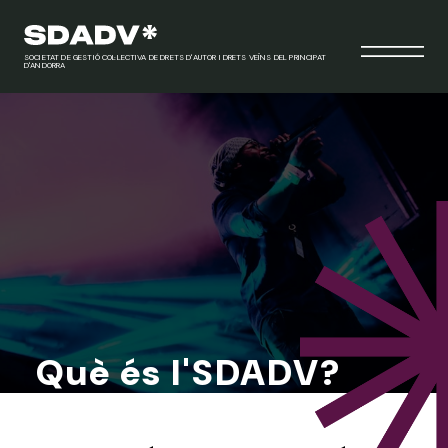
SOCIETAT DE GESTIÓ COL·LECTIVA DE DRETS D'AUTOR I DRETS VEÏNS DEL PRINCIPAT
D'ANDORRA
Què és l'SDADV?